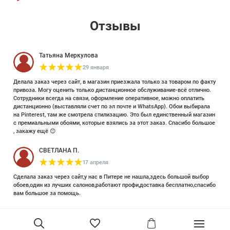
Отзывы
Татьяна Меркулова
29 января
Делала заказ через сайт, в магазин приезжала только за товаром по факту
привоза. Могу оценить только дистанционное обслуживание-всё отлично.
Сотрудники всегда на связи, оформление оперативное, можно оплатить
дистанционно (выставляли счет по эл почте и WhatsApp). Обои выбирала
на Pinterest, там же смотрела стилизацию. Это был единственный магазин
с премиальными обоями, которые взялись за этот заказ. Спасибо большое
, закажу ещё 😊
СВЕТЛАНА П.
17 апреля
Сделала заказ через сайт,у нас в Питере не нашла,здесь большой выбор
обоев,один из лучших салонов,работают профи,доставка бесплатно,спасибо
вам большое за помощь.
Елизавета Петрова
23 июня 2025