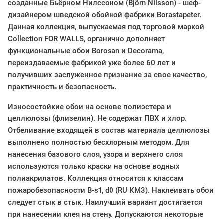
созданные Бьёрном Нилссоном (Björn Nilsson) - шеф-
дизайнером шведской обойной фабрики Borastapeter.
Данная коллекция, выпускаемая под торговой маркой
Collection FOR WALLS, органично дополняет
функциональные обои Borosan и Decorama,
переиздаваемые фабрикой уже более 60 лет и
получивших заслуженное признание за свое качество,
практичность и безопасность.
Износостойкие обои на основе полиэстера и
целлюлозы (флизелин). Не содержат ПВХ и хлор.
Отбеливание входящей в состав материала целлюлозы
выполнено полностью бесхлорным методом. Для
нанесения базового слоя, узора и верхнего слоя
используются только краски на основе водных
полиакрилатов. Коллекция относится к классам
пожаробезопасности B-s1, d0 (RU КМ3). Наклеивать обои
следует стык в стык. Наилучший вариант достигается
при нанесении клея на стену. Допускаются некоторые