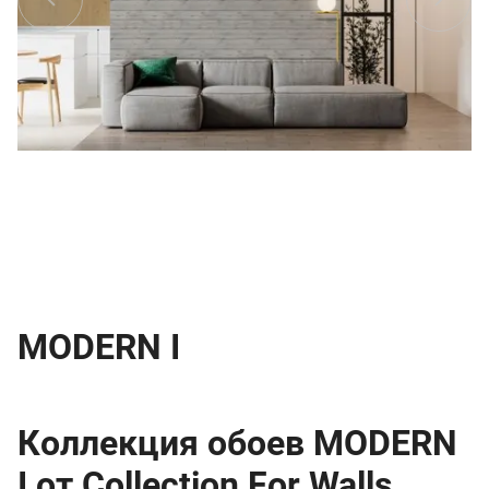
MODERN I
Коллекция обоев MODERN
I от Collection For Walls