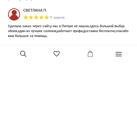
СВЕТЛАНА П.
17 апреля
Сделала заказ через сайт,у нас в Питере не нашла,здесь большой выбор
обоев,один из лучших салонов,работают профи,доставка бесплатно,спасибо
вам большое за помощь.
Елизавета Петрова
23 июня 2025
Уже двадцать лет знакома с этой кампанией и использую их обои и краски
в разных своих проектах. Всегда готовы подсказать, проконсультировать,
помочь с выбором! Пользуюсь случаем и хочу сказать вам спасибо, что
В корзину
сохраняете возможность прийти в «ламповый» )магазинчик в центре, и
получить вашу экспертную поддержку! Для меня очень важно встречать
настоящих профессионалов!
артур малышев
30 марта
Прекрасный салон, вежливое обслуживание и высокий профессионализм с
богатым ассортиментом 👍
Ольга Симонова