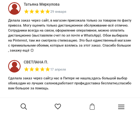
Татьяна Меркулова
29 января
Делала заказ через сайт, в магазин приезжала только за товаром по факту
привоза. Могу оценить только дистанционное обслуживание-всё отлично.
Сотрудники всегда на связи, оформление оперативное, можно оплатить
дистанционно (выставляли счет по эл почте и WhatsApp). Обои выбирала
на Pinterest, там же смотрела стилизацию. Это был единственный магазин
с премиальными обоями, которые взялись за этот заказ. Спасибо большое
, закажу ещё 😊
СВЕТЛАНА П.
17 апреля
Сделала заказ через сайт,у нас в Питере не нашла,здесь большой выбор
обоев,один из лучших салонов,работают профи,доставка бесплатно,спасибо
вам большое за помощь.
Елизавета Петрова
23 июня 2025
Уже двадцать лет знакома с этой кампанией и использую их обои и краски
в разных своих проектах. Всегда готовы подсказать, проконсультировать,
помочь с выбором! Пользуюсь случаем и хочу сказать вам спасибо, что
В корзину
сохраняете возможность прийти в «ламповый» )магазинчик в центре, и
получить вашу экспертную поддержку! Для меня очень важно встречать