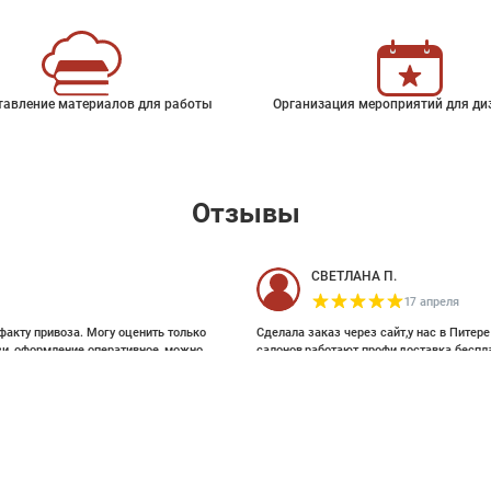
тавление материалов для работы
Организация мероприятий для ди
Отзывы
СВЕТЛАНА П.
17 апреля
факту привоза. Могу оценить только
Сделала заказ через сайт,у нас в Питер
зи, оформление оперативное, можно
салонов,работают профи,доставка беспл
ои выбирала на Pinterest, там же
,05 м.
и обоями, которые взялись за этот
13
артур малышев