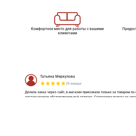
Комфортное место для работы с вашими
Предос
клиентами
Татьяна Меркулова
29 января
Делала заказ через сайт, в магазин приезжала только за товаром по 
дистанционное обслуживание-всё отлично. Сотрудники всегда на свя
оплатить дистанционно (выставляли счет по эл почте и WhatsApp). Об
Aura Magic Flowers FD25855 A@ 0,52x10
смотрела стилизацию. Это был единственный магазин с премиальным
заказ. Спасибо большое , закажу ещё 😊
Артикул
FD25855
Елизавета Петрова