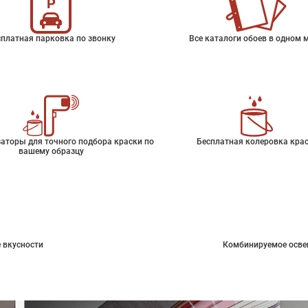
платная парковка по звонку
Все каталоги обоев в одном 
аторы для точного подбора краски по
Бесплатная колеровка кра
вашему образцу
 вкусности
Комбинируемое осве