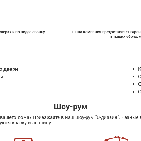
жерах и по видео звонку
Наша компания предоставляет гарант
в наших обоях, 
о двери
К
ии
О
О
О
Шоу-рум
ах вашего дома? Приезжайте в наш шоу-рум “О-дизайн”. Разн
уюся краску и лепнину