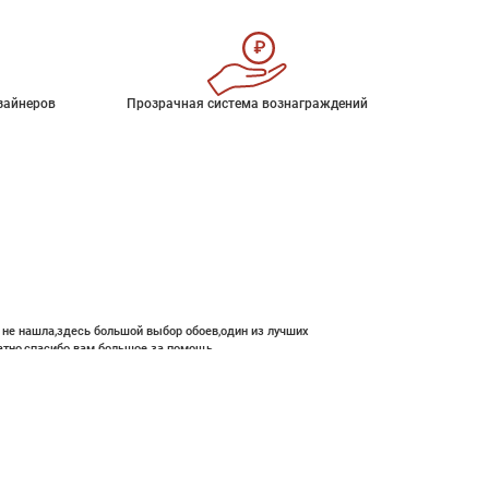
зайнеров
Прозрачная система вознаграждений
е не нашла,здесь большой выбор обоев,один из лучших
атно,спасибо вам большое за помощь.
 910 ₽
В корзину