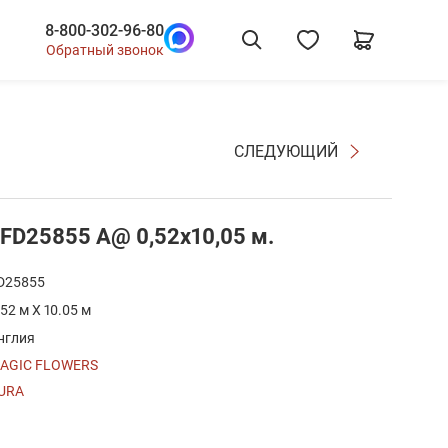
8-800-302-96-80
Обратный звонок
СЛЕДУЮЩИЙ
 FD25855 A@ 0,52x10,05 м.
D25855
.52 м X 10.05 м
нглия
AGIC FLOWERS
URA