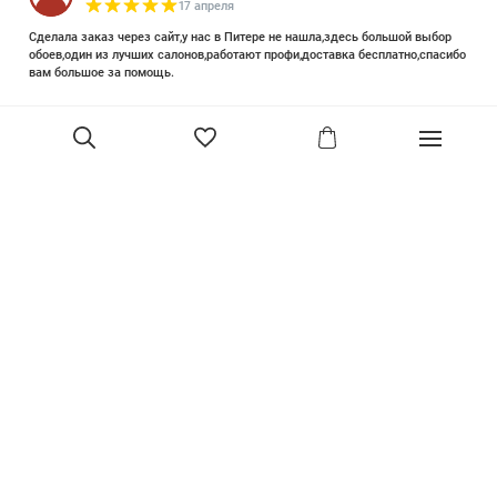
17 апреля
Сделала заказ через сайт,у нас в Питере не нашла,здесь большой выбор
обоев,один из лучших салонов,работают профи,доставка бесплатно,спасибо
вам большое за помощь.
Елизавета Петрова
23 июня 2025
Уже двадцать лет знакома с этой кампанией и использую их обои и краски
в разных своих проектах. Всегда готовы подсказать, проконсультировать,
помочь с выбором! Пользуюсь случаем и хочу сказать вам спасибо, что
В корзину
сохраняете возможность прийти в «ламповый» )магазинчик в центре, и
получить вашу экспертную поддержку! Для меня очень важно встречать
настоящих профессионалов!
артур малышев
30 марта
Прекрасный салон, вежливое обслуживание и высокий профессионализм с
богатым ассортиментом 👍
Ольга Симонова
2 декабря 2022
Покупала обои. Выбирала долго, спасибо за терпение продавцу. Все
образцы обоев собраны в красивый каталог. Помимо обоев есть текстиль,