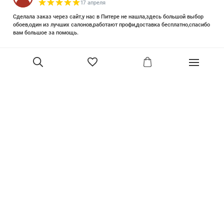
17 апреля
Сделала заказ через сайт,у нас в Питере не нашла,здесь большой выбор
обоев,один из лучших салонов,работают профи,доставка бесплатно,спасибо
вам большое за помощь.
Елизавета Петрова
23 июня 2025
Уже двадцать лет знакома с этой кампанией и использую их обои и краски
в разных своих проектах. Всегда готовы подсказать, проконсультировать,
помочь с выбором! Пользуюсь случаем и хочу сказать вам спасибо, что
В корзину
сохраняете возможность прийти в «ламповый» )магазинчик в центре, и
получить вашу экспертную поддержку! Для меня очень важно встречать
настоящих профессионалов!
артур малышев
30 марта
Прекрасный салон, вежливое обслуживание и высокий профессионализм с
богатым ассортиментом 👍
Ольга Симонова
2 декабря 2022
Покупала обои. Выбирала долго, спасибо за терпение продавцу. Все
образцы обоев собраны в красивый каталог. Помимо обоев есть текстиль,