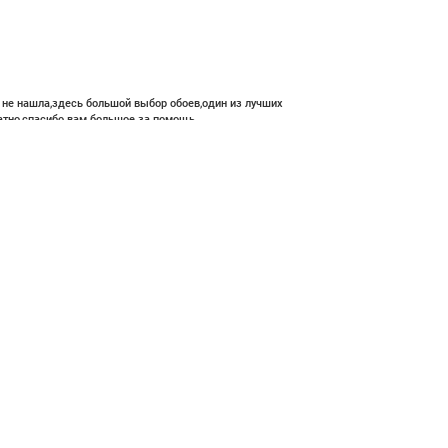
е не нашла,здесь большой выбор обоев,один из лучших
атно,спасибо вам большое за помощь.
 700 ₽
В корзину
ние и высокий профессионализм с богатым ассортиментом 👍