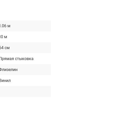
1.06 м
10 м
64 см
Прямая стыковка
Флизелин
Винил