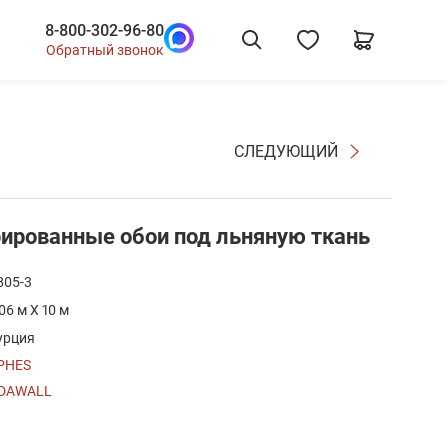
8-800-302-96-80
Обратный звонок
СЛЕДУЮЩИЙ
ированные обои под льняную ткань
805-3
.06 м X 10 м
урция
PHES
DAWALL