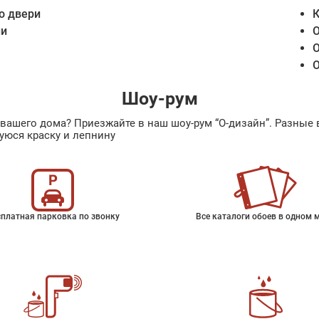
о двери
К
ии
О
О
О
Шоу-рум
ах вашего дома? Приезжайте в наш шоу-рум “О-дизайн”. Разн
уюся краску и лепнину
платная парковка по звонку
Все каталоги обоев в одном 