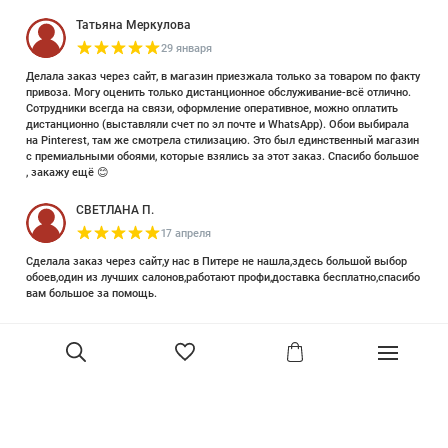
Татьяна Меркулова
29 января
Делала заказ через сайт, в магазин приезжала только за товаром по факту
привоза. Могу оценить только дистанционное обслуживание-всё отлично.
Сотрудники всегда на связи, оформление оперативное, можно оплатить
дистанционно (выставляли счет по эл почте и WhatsApp). Обои выбирала
на Pinterest, там же смотрела стилизацию. Это был единственный магазин
с премиальными обоями, которые взялись за этот заказ. Спасибо большое
, закажу ещё 😊
СВЕТЛАНА П.
17 апреля
Сделала заказ через сайт,у нас в Питере не нашла,здесь большой выбор
обоев,один из лучших салонов,работают профи,доставка бесплатно,спасибо
вам большое за помощь.
Елизавета Петрова
23 июня 2025
Уже двадцать лет знакома с этой кампанией и использую их обои и краски
в разных своих проектах. Всегда готовы подсказать, проконсультировать,
помочь с выбором! Пользуюсь случаем и хочу сказать вам спасибо, что
В корзину
сохраняете возможность прийти в «ламповый» )магазинчик в центре, и
получить вашу экспертную поддержку! Для меня очень важно встречать