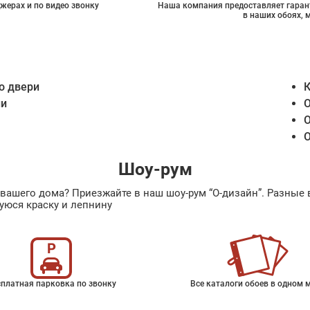
жерах и по видео звонку
Наша компания предоставляет гарант
в наших обоях, 
о двери
К
ии
О
О
О
Шоу-рум
ах вашего дома? Приезжайте в наш шоу-рум “О-дизайн”. Разн
уюся краску и лепнину
платная парковка по звонку
Все каталоги обоев в одном 