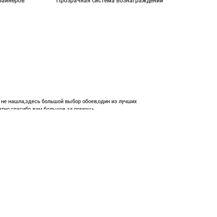
зайнеров
Прозрачная система вознаграждений
е не нашла,здесь большой выбор обоев,один из лучших
атно,спасибо вам большое за помощь.
 300 ₽
В корзину
ние и высокий профессионализм с богатым ассортиментом 👍