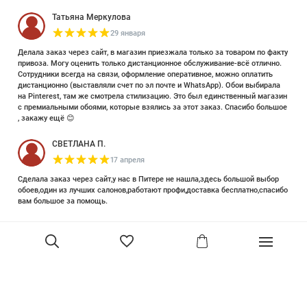
Татьяна Меркулова
29 января
Делала заказ через сайт, в магазин приезжала только за товаром по факту
привоза. Могу оценить только дистанционное обслуживание-всё отлично.
Сотрудники всегда на связи, оформление оперативное, можно оплатить
дистанционно (выставляли счет по эл почте и WhatsApp). Обои выбирала
на Pinterest, там же смотрела стилизацию. Это был единственный магазин
с премиальными обоями, которые взялись за этот заказ. Спасибо большое
, закажу ещё 😊
СВЕТЛАНА П.
17 апреля
Сделала заказ через сайт,у нас в Питере не нашла,здесь большой выбор
обоев,один из лучших салонов,работают профи,доставка бесплатно,спасибо
вам большое за помощь.
Елизавета Петрова
23 июня 2025
Уже двадцать лет знакома с этой кампанией и использую их обои и краски
в разных своих проектах. Всегда готовы подсказать, проконсультировать,
помочь с выбором! Пользуюсь случаем и хочу сказать вам спасибо, что
В корзину
сохраняете возможность прийти в «ламповый» )магазинчик в центре, и
получить вашу экспертную поддержку! Для меня очень важно встречать