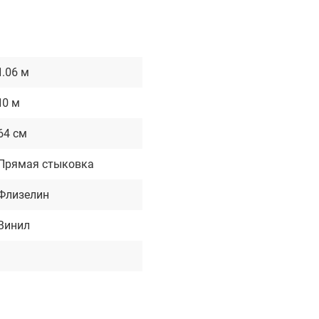
1.06 м
10 м
64 см
Прямая стыковка
Флизелин
Винил