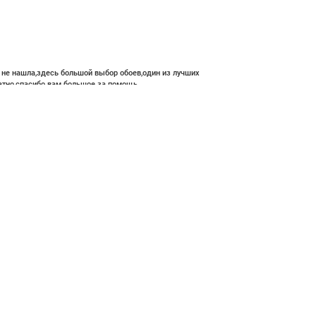
е не нашла,здесь большой выбор обоев,один из лучших
атно,спасибо вам большое за помощь.
 700 ₽
В корзину
ние и высокий профессионализм с богатым ассортиментом 👍