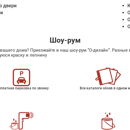
о двери
К
ии
О
О
О
Шоу-рум
ах вашего дома? Приезжайте в наш шоу-рум “О-дизайн”. Разн
уюся краску и лепнину
платная парковка по звонку
Все каталоги обоев в одном 