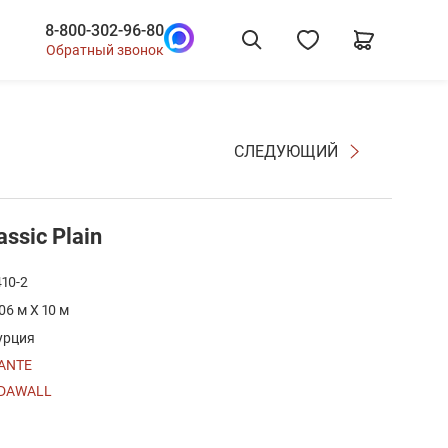
8-800-302-96-80
Обратный звонок
СЛЕДУЮЩИЙ
ssic Plain
410-2
.06 м X 10 м
урция
ANTE
DAWALL