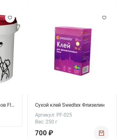
Обо
Арт
Разм
Кол
Кат
Бре
75
Краска для стен и потолков Flügger Flutex Pro 5
Сухой клей Swedtex Флизелин
Артикул: PF-025
Вес: 250 г
700 ₽