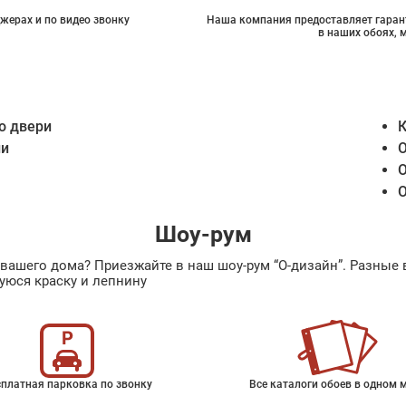
жерах и по видео звонку
Наша компания предоставляет гарант
в наших обоях, 
о двери
К
ии
О
О
О
Шоу-рум
ах вашего дома? Приезжайте в наш шоу-рум “О-дизайн”. Разн
уюся краску и лепнину
платная парковка по звонку
Все каталоги обоев в одном 