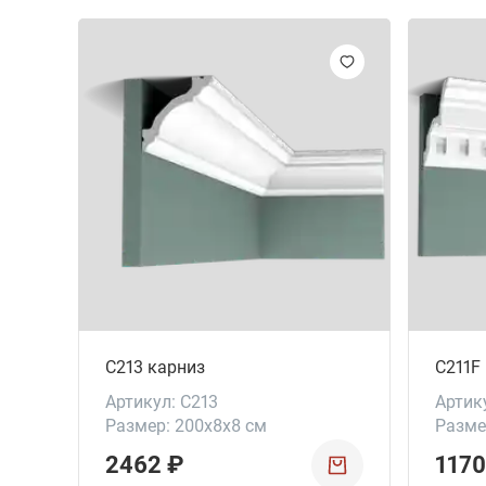
C213 карниз
C211F
Артикул: C213
Артик
Размер: 200x8x8 см
Размер
2462 ₽
1170