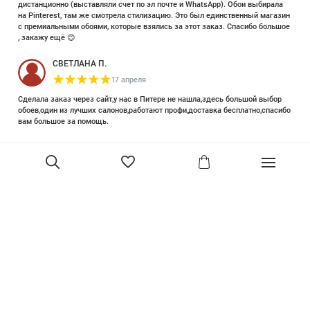
дистанционно (выставляли счет по эл почте и WhatsApp). Обои выбирала
на Pinterest, там же смотрела стилизацию. Это был единственный магазин
с премиальными обоями, которые взялись за этот заказ. Спасибо большое
, закажу ещё 😊
СВЕТЛАНА П.
17 апреля
Сделала заказ через сайт,у нас в Питере не нашла,здесь большой выбор
обоев,один из лучших салонов,работают профи,доставка бесплатно,спасибо
вам большое за помощь.
Елизавета Петрова
23 июня 2025
Уже двадцать лет знакома с этой кампанией и использую их обои и краски
в разных своих проектах. Всегда готовы подсказать, проконсультировать,
помочь с выбором! Пользуюсь случаем и хочу сказать вам спасибо, что
В корзину
сохраняете возможность прийти в «ламповый» )магазинчик в центре, и
получить вашу экспертную поддержку! Для меня очень важно встречать
настоящих профессионалов!
артур малышев
30 марта
Прекрасный салон, вежливое обслуживание и высокий профессионализм с