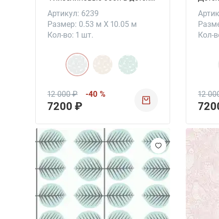
Артикул: 6239
Артик
Размер: 0.53 м X 10.05 м
Разме
Кол-во: 1 шт.
Кол-в
12 000 ₽
-40 %
12 00
7200 ₽
720