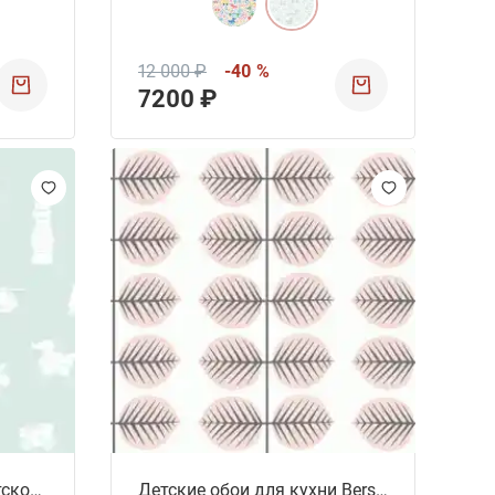
12 000 ₽
-40 %
7200 ₽
Моющиеся обои для детской комнаты Brio Icons
Детские обои для кухни Berså II