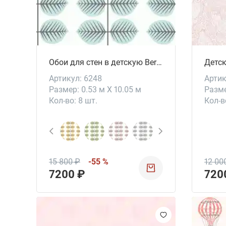
Обои для стен в детскую Bersa II
Артикул: 6248
Артик
Размер: 0.53 м X 10.05 м
Разме
Кол-во: 8 шт.
Кол-в
15 800 ₽
-55 %
12 00
7200 ₽
720