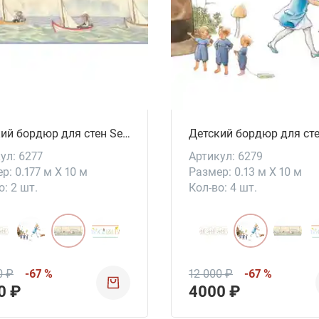
Детский бордюр для стен Segelfärden
ул: 6277
Артикул: 6279
р: 0.177 м X 10 м
Размер: 0.13 м X 10 м
о: 2 шт.
Кол-во: 4 шт.
0 ₽
-67 %
12 000 ₽
-67 %
0 ₽
4000 ₽