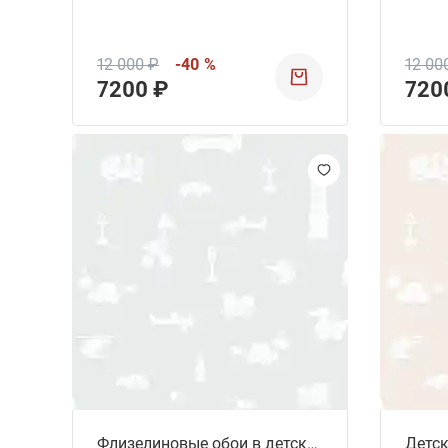
12 000 ₽
-40 %
12 00
7200 ₽
720
Флизелиновые обои в детскую Brio Icons
Детск