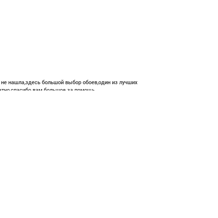
е не нашла,здесь большой выбор обоев,один из лучших
атно,спасибо вам большое за помощь.
0 ₽
В корзину
ние и высокий профессионализм с богатым ассортиментом 👍