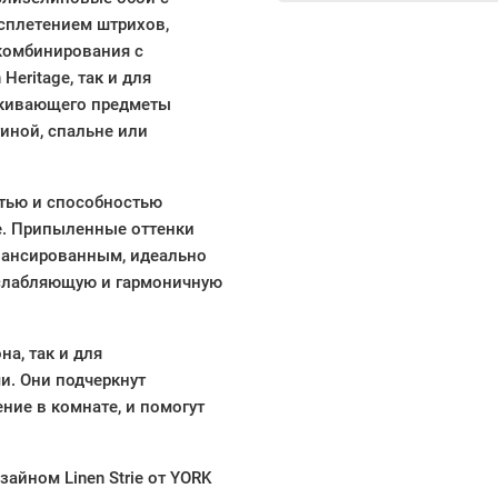
осплетением штрихов,
комбинирования с
eritage, так и для
ркивающего предметы
иной, спальне или
стью и способностью
е. Припыленные оттенки
лансированным, идеально
сслабляющую и гармоничную
а, так и для
и. Они подчеркнут
ние в комнате, и помогут
айном Linen Strie от YORK