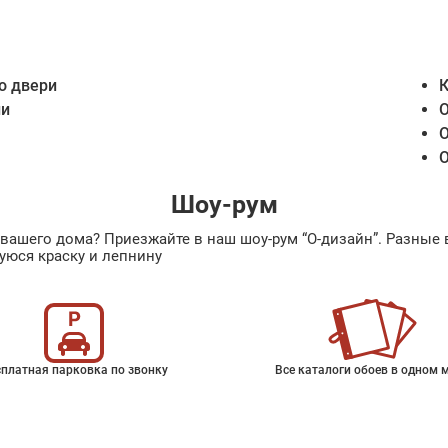
о двери
К
ии
О
О
О
Шоу-рум
ах вашего дома? Приезжайте в наш шоу-рум “О-дизайн”. Разн
уюся краску и лепнину
платная парковка по звонку
Все каталоги обоев в одном 