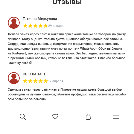
Отзывы
Татьяна Меркулова
29 января
Делала заказ через сайт, в магазин приезжала только за товаром по факту
привоза. Могу оценить только дистанционное обслуживание-всё отлично.
Сотрудники всегда на связи, оформление оперативное, можно оплатить
дистанционно (выставляли счет по эл почте и WhatsApp). Обои выбирала
на Pinterest, там же смотрела стилизацию. Это был единственный магазин
с премиальными обоями, которые взялись за этот заказ. Спасибо большое
, закажу ещё 😊
СВЕТЛАНА П.
17 апреля
Сделала заказ через сайт,у нас в Питере не нашла,здесь большой выбор
обоев,один из лучших салонов,работают профи,доставка бесплатно,спасибо
вам большое за помощь.
Елизавета Петрова
23 июня 2025
Уже двадцать лет знакома с этой кампанией и использую их обои и краски
в разных своих проектах. Всегда готовы подсказать, проконсультировать,