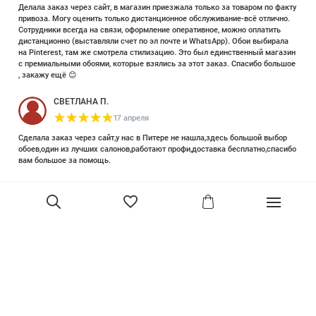
Делала заказ через сайт, в магазин приезжала только за товаром по факту
привоза. Могу оценить только дистанционное обслуживание-всё отлично.
Сотрудники всегда на связи, оформление оперативное, можно оплатить
дистанционно (выставляли счет по эл почте и WhatsApp). Обои выбирала
на Pinterest, там же смотрела стилизацию. Это был единственный магазин
с премиальными обоями, которые взялись за этот заказ. Спасибо большое
, закажу ещё 😊
СВЕТЛАНА П.
17 апреля
Сделала заказ через сайт,у нас в Питере не нашла,здесь большой выбор
обоев,один из лучших салонов,работают профи,доставка бесплатно,спасибо
вам большое за помощь.
Елизавета Петрова
23 июня 2025
Уже двадцать лет знакома с этой кампанией и использую их обои и краски
в разных своих проектах. Всегда готовы подсказать, проконсультировать,
помочь с выбором! Пользуюсь случаем и хочу сказать вам спасибо, что
В корзину
сохраняете возможность прийти в «ламповый» )магазинчик в центре, и
получить вашу экспертную поддержку! Для меня очень важно встречать
настоящих профессионалов!
артур малышев