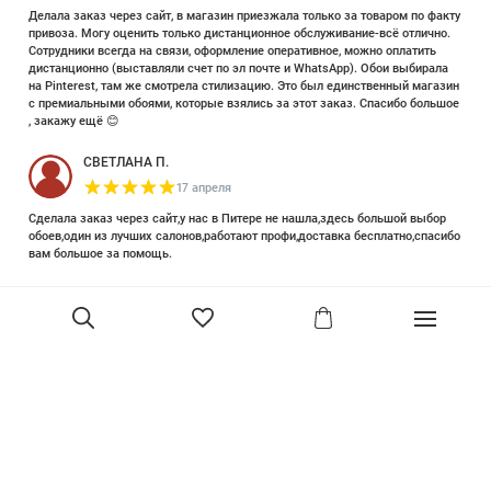
Делала заказ через сайт, в магазин приезжала только за товаром по факту
привоза. Могу оценить только дистанционное обслуживание-всё отлично.
Сотрудники всегда на связи, оформление оперативное, можно оплатить
дистанционно (выставляли счет по эл почте и WhatsApp). Обои выбирала
на Pinterest, там же смотрела стилизацию. Это был единственный магазин
с премиальными обоями, которые взялись за этот заказ. Спасибо большое
, закажу ещё 😊
СВЕТЛАНА П.
17 апреля
Сделала заказ через сайт,у нас в Питере не нашла,здесь большой выбор
обоев,один из лучших салонов,работают профи,доставка бесплатно,спасибо
вам большое за помощь.
Елизавета Петрова
23 июня 2025
Уже двадцать лет знакома с этой кампанией и использую их обои и краски
в разных своих проектах. Всегда готовы подсказать, проконсультировать,
помочь с выбором! Пользуюсь случаем и хочу сказать вам спасибо, что
В корзину
сохраняете возможность прийти в «ламповый» )магазинчик в центре, и
получить вашу экспертную поддержку! Для меня очень важно встречать
настоящих профессионалов!
артур малышев