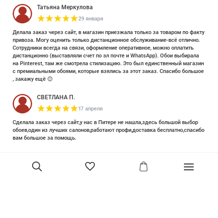
Татьяна Меркулова
29 января
Делала заказ через сайт, в магазин приезжала только за товаром по факту
привоза. Могу оценить только дистанционное обслуживание-всё отлично.
Сотрудники всегда на связи, оформление оперативное, можно оплатить
дистанционно (выставляли счет по эл почте и WhatsApp). Обои выбирала
на Pinterest, там же смотрела стилизацию. Это был единственный магазин
с премиальными обоями, которые взялись за этот заказ. Спасибо большое
, закажу ещё 😊
СВЕТЛАНА П.
17 апреля
Сделала заказ через сайт,у нас в Питере не нашла,здесь большой выбор
обоев,один из лучших салонов,работают профи,доставка бесплатно,спасибо
вам большое за помощь.
Елизавета Петрова
23 июня 2025
Уже двадцать лет знакома с этой кампанией и использую их обои и краски
в разных своих проектах. Всегда готовы подсказать, проконсультировать,
помочь с выбором! Пользуюсь случаем и хочу сказать вам спасибо, что
В корзину
сохраняете возможность прийти в «ламповый» )магазинчик в центре, и
получить вашу экспертную поддержку! Для меня очень важно встречать