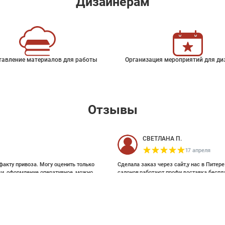
Дизайнерам
тавление материалов для работы
Организация мероприятий для ди
Отзывы
СВЕТЛАНА П.
17 апреля
факту привоза. Могу оценить только
Сделала заказ через сайт,у нас в Питер
зи, оформление оперативное, можно
салонов,работают профи,доставка беспл
ои выбирала на Pinterest, там же
и обоями, которые взялись за этот
28