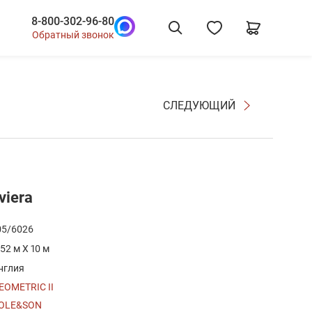
8-800-302-96-80
Обратный звонок
СЛЕДУЮЩИЙ
viera
05/6026
.52 м X 10 м
нглия
EOMETRIC II
OLE&SON