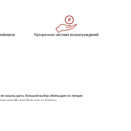
зайнеров
Прозрачная система вознаграждений
е не нашла,здесь большой выбор обоев,один из лучших
атно,спасибо вам большое за помощь.
 600 ₽
В корзину