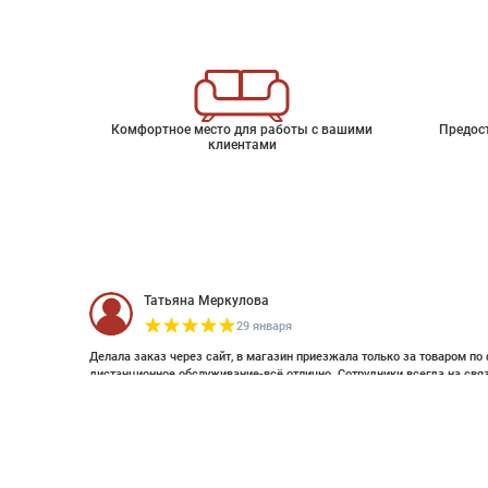
Комфортное место для работы с вашими
Предос
клиентами
Татьяна Меркулова
29 января
Делала заказ через сайт, в магазин приезжала только за товаром по 
дистанционное обслуживание-всё отлично. Сотрудники всегда на свя
оплатить дистанционно (выставляли счет по эл почте и WhatsApp). Об
Английские обои Riviera
смотрела стилизацию. Это был единственный магазин с премиальным
заказ. Спасибо большое , закажу ещё 😊
Артикул
105/6026