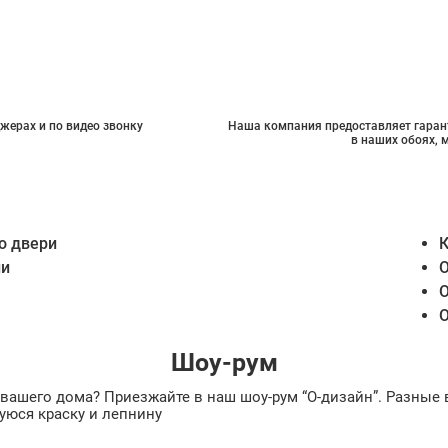
жерах и по видео звонку
Наша компания предоставляет гарант
в наших обоях, 
о двери
К
ии
О
О
О
Шоу-рум
ах вашего дома? Приезжайте в наш шоу-рум “О-дизайн”. Разн
уюся краску и лепнину