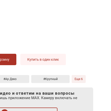
орзину
Купить в один клик
#Ар Деко
#Крупный
Еще 6
идео и ответим на ваши вопросы
лишь приложение MAX. Камеру включать не