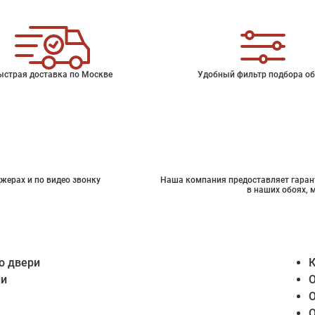
ыстрая доставка по Москве
Удобный фильтр подбора об
жерах и по видео звонку
Наша компания предоставляет гарант
в наших обоях, 
о двери
К
ии
О
О
О