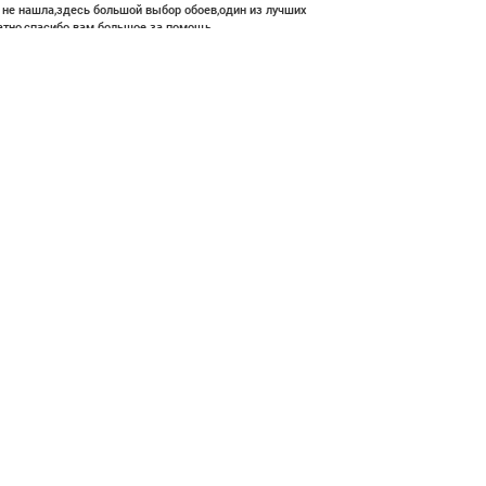
е не нашла,здесь большой выбор обоев,один из лучших
атно,спасибо вам большое за помощь.
 977 ₽
В корзину
ние и высокий профессионализм с богатым ассортиментом 👍