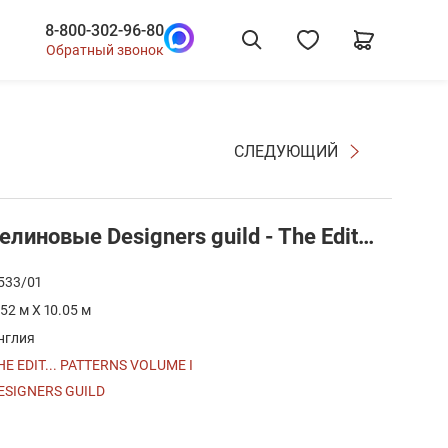
8-800-302-96-80
Обратный звонок
СЛЕДУЮЩИЙ
P533/01 Обои флизелиновые Designers guild - The Edit... Patterns Volume 2
533/01
.52 м X 10.05 м
нглия
HE EDIT... PATTERNS VOLUME I
ESIGNERS GUILD