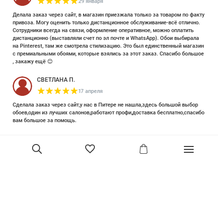
29 января
Делала заказ через сайт, в магазин приезжала только за товаром по факту
привоза. Могу оценить только дистанционное обслуживание-всё отлично.
Сотрудники всегда на связи, оформление оперативное, можно оплатить
дистанционно (выставляли счет по эл почте и WhatsApp). Обои выбирала
на Pinterest, там же смотрела стилизацию. Это был единственный магазин
с премиальными обоями, которые взялись за этот заказ. Спасибо большое
, закажу ещё 😊
СВЕТЛАНА П.
17 апреля
Сделала заказ через сайт,у нас в Питере не нашла,здесь большой выбор
обоев,один из лучших салонов,работают профи,доставка бесплатно,спасибо
вам большое за помощь.
Елизавета Петрова
23 июня 2025
Уже двадцать лет знакома с этой кампанией и использую их обои и краски
в разных своих проектах. Всегда готовы подсказать, проконсультировать,
помочь с выбором! Пользуюсь случаем и хочу сказать вам спасибо, что
В корзину
сохраняете возможность прийти в «ламповый» )магазинчик в центре, и
получить вашу экспертную поддержку! Для меня очень важно встречать
настоящих профессионалов!