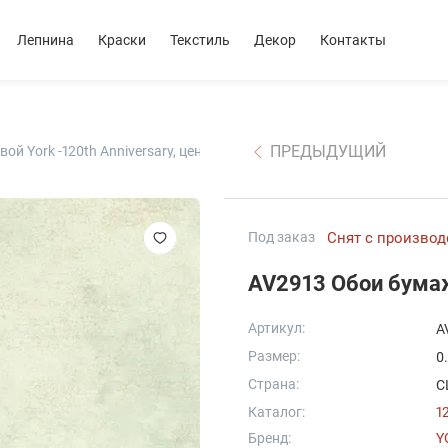
Лепнина
Краски
Текстиль
Декор
Контакты
ПРЕДЫДУЩИЙ
й York -120th Anniversary, цена A
Под заказ
Снят с производ
Артикул:
A
Размер:
0
Страна:
С
Каталог:
1
Бренд:
Y