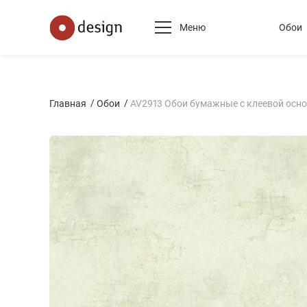
Меню
Обои
Главная
Обои
AV2913 Обои бумажные с клеевой осново