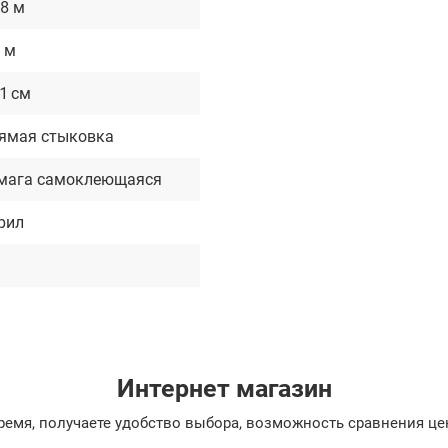
68 м
2 м
.1 см
ямая стыковка
мага самоклеющаяся
рил
Интернет магазин
емя, получаете удобство выбора, возможность сравнения цен