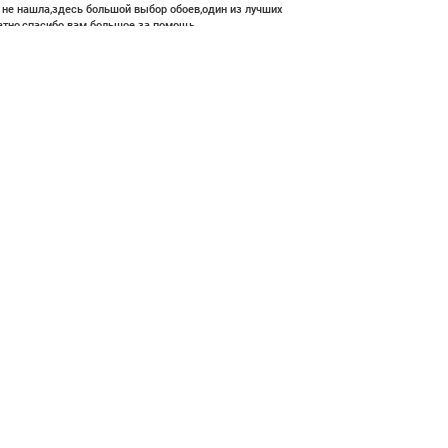
е не нашла,здесь большой выбор обоев,один из лучших
атно,спасибо вам большое за помощь.
 990 ₽
В корзину
ние и высокий профессионализм с богатым ассортиментом 👍