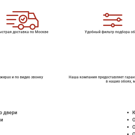
ыстрая доставка по Москве
Удобный фильтр подбора об
жерах и по видео звонку
Наша компания предоставляет гарант
в наших обоях, 
о двери
К
ии
О
О
О