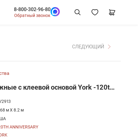
8-800-302-96-80
Обратный звонок
СЛЕДУЮЩИЙ
ства
AV2913 Обои бумажные с клеевой основой York -120th Anniversary, цена A
V2913
.68 м X 8.2 м
ША
20TH ANNIVERSARY
ORK