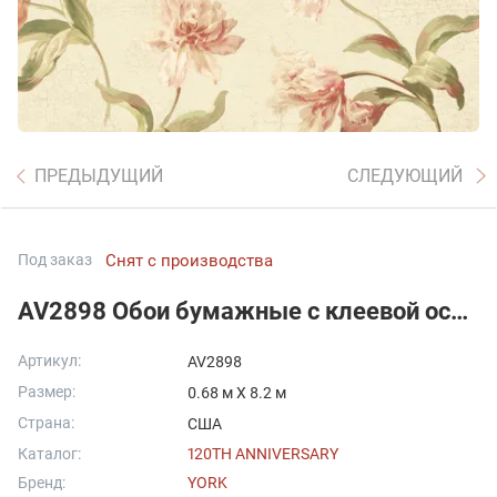
ПРЕДЫДУЩИЙ
СЛЕДУЮЩИЙ
Под заказ
Снят с производства
AV2898 Обои бумажные с клеевой основой York -120th Anniversary, цена A
Артикул:
AV2898
Размер:
0.68 м X 8.2 м
Страна:
США
Каталог:
120TH ANNIVERSARY
Бренд:
YORK