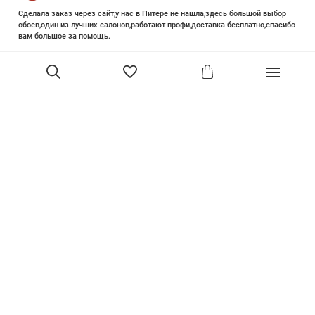
Сделала заказ через сайт,у нас в Питере не нашла,здесь большой выбор
обоев,один из лучших салонов,работают профи,доставка бесплатно,спасибо
вам большое за помощь.
Елизавета Петрова
23 июня 2025
Уже двадцать лет знакома с этой кампанией и использую их обои и краски
в разных своих проектах. Всегда готовы подсказать, проконсультировать,
В корзину
помочь с выбором! Пользуюсь случаем и хочу сказать вам спасибо, что
сохраняете возможность прийти в «ламповый» )магазинчик в центре, и
получить вашу экспертную поддержку! Для меня очень важно встречать
настоящих профессионалов!
артур малышев
30 марта
Прекрасный салон, вежливое обслуживание и высокий профессионализм с
богатым ассортиментом 👍
Ольга Симонова
2 декабря 2022
Покупала обои. Выбирала долго, спасибо за терпение продавцу. Все
образцы обоев собраны в красивый каталог. Помимо обоев есть текстиль,
плинтуса. Атмосфера - уютная, продавец-просто душка. Все посчитал,