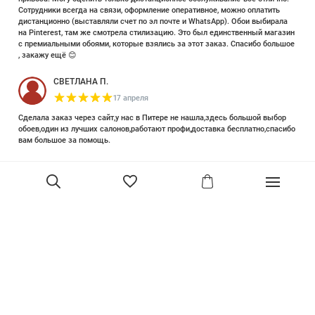
Сотрудники всегда на связи, оформление оперативное, можно оплатить
дистанционно (выставляли счет по эл почте и WhatsApp). Обои выбирала
на Pinterest, там же смотрела стилизацию. Это был единственный магазин
с премиальными обоями, которые взялись за этот заказ. Спасибо большое
, закажу ещё 😊
СВЕТЛАНА П.
17 апреля
Сделала заказ через сайт,у нас в Питере не нашла,здесь большой выбор
обоев,один из лучших салонов,работают профи,доставка бесплатно,спасибо
вам большое за помощь.
Елизавета Петрова
23 июня 2025
Уже двадцать лет знакома с этой кампанией и использую их обои и краски
в разных своих проектах. Всегда готовы подсказать, проконсультировать,
помочь с выбором! Пользуюсь случаем и хочу сказать вам спасибо, что
В корзину
сохраняете возможность прийти в «ламповый» )магазинчик в центре, и
получить вашу экспертную поддержку! Для меня очень важно встречать
настоящих профессионалов!
артур малышев
30 марта