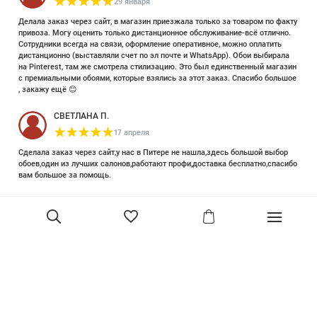
29 января
Делала заказ через сайт, в магазин приезжала только за товаром по факту
привоза. Могу оценить только дистанционное обслуживание-всё отлично.
Сотрудники всегда на связи, оформление оперативное, можно оплатить
дистанционно (выставляли счет по эл почте и WhatsApp). Обои выбирала
на Pinterest, там же смотрела стилизацию. Это был единственный магазин
с премиальными обоями, которые взялись за этот заказ. Спасибо большое
, закажу ещё 😊
СВЕТЛАНА П.
17 апреля
Сделала заказ через сайт,у нас в Питере не нашла,здесь большой выбор
обоев,один из лучших салонов,работают профи,доставка бесплатно,спасибо
вам большое за помощь.
Елизавета Петрова
23 июня 2025
Уже двадцать лет знакома с этой кампанией и использую их обои и краски
в разных своих проектах. Всегда готовы подсказать, проконсультировать,
помочь с выбором! Пользуюсь случаем и хочу сказать вам спасибо, что
В корзину
сохраняете возможность прийти в «ламповый» )магазинчик в центре, и
получить вашу экспертную поддержку! Для меня очень важно встречать
настоящих профессионалов!