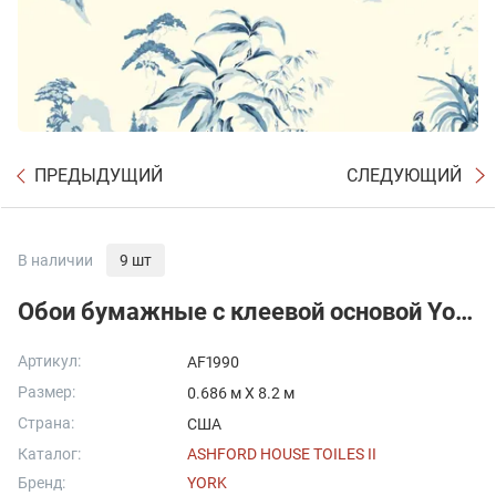
ПРЕДЫДУЩИЙ
СЛЕДУЮЩИЙ
В наличии
9 шт
Обои бумажные с клеевой основой York - Ashford House Toiles II
Артикул:
AF1990
Размер:
0.686 м X 8.2 м
Страна:
США
Каталог:
ASHFORD HOUSE TOILES II
Бренд:
YORK