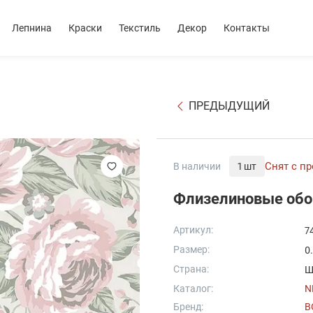
Лепнина
Краски
Текстиль
Декор
Контакты
ПРЕДЫДУЩИЙ
Снят с п
В наличии
1 шт
Флизелиновые обо
Артикул:
7
Размер:
0
Страна:
Ш
Каталог:
N
Бренд:
B