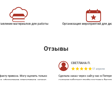
тавление материалов для работы
Организация мероприятий для ди
Отзывы
СВЕТЛАНА П.
17 апреля
факту привоза. Могу оценить только
Сделала заказ через сайт,у нас в Питер
зи, оформление оперативное, можно
салонов,работают профи,доставка беспл
ои выбирала на Pinterest, там же
и обоями, которые взялись за этот
24 %
9 800 ₽
артур малышев