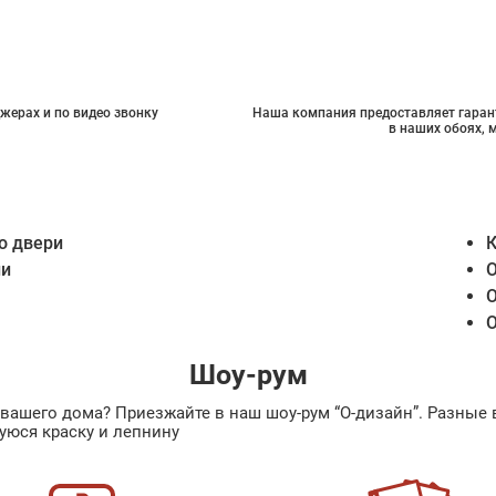
жерах и по видео звонку
Наша компания предоставляет гарант
в наших обоях, 
о двери
К
ии
О
О
О
Шоу-рум
ах вашего дома? Приезжайте в наш шоу-рум “О-дизайн”. Разн
уюся краску и лепнину