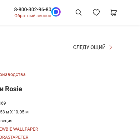
8-800-302-96-80
Обратный звонок
СЛЕДУЮЩИЙ
роизводства
и Rosie
469
.53 м X 10.05 м
веция
EWBIE WALLPAPER
ORASTAPETER