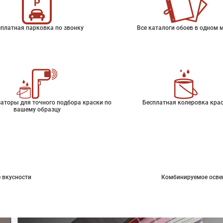
платная парковка по звонку
Все каталоги обоев в одном 
аторы для точного подбора краски по
Бесплатная колеровка кра
вашему образцу
 вкусности
Комбинируемое осве