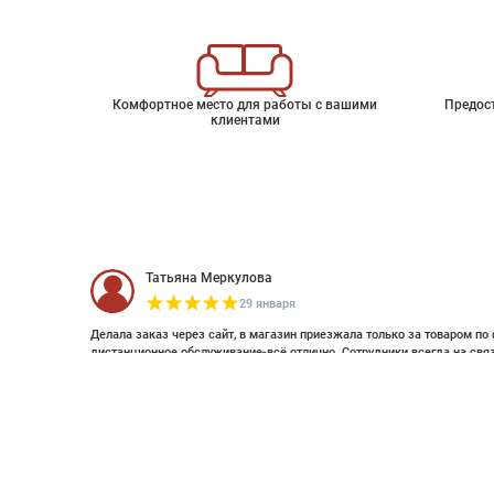
Комфортное место для работы с вашими
Предос
клиентами
Татьяна Меркулова
29 января
Делала заказ через сайт, в магазин приезжала только за товаром по 
дистанционное обслуживание-всё отлично. Сотрудники всегда на свя
оплатить дистанционно (выставляли счет по эл почте и WhatsApp). Об
Флизелиновые обои Rosie
смотрела стилизацию. Это был единственный магазин с премиальным
заказ. Спасибо большое , закажу ещё 😊
Артикул
7469
Елизавета Петрова