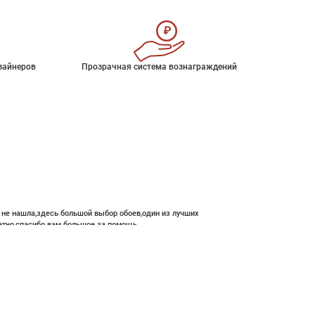
зайнеров
Прозрачная система вознаграждений
е не нашла,здесь большой выбор обоев,один из лучших
атно,спасибо вам большое за помощь.
В корзину
12 800 ₽