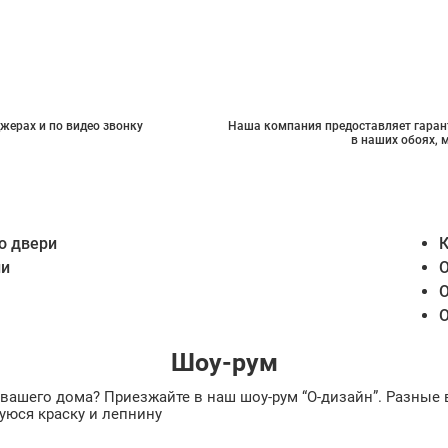
жерах и по видео звонку
Наша компания предоставляет гарант
в наших обоях, 
о двери
К
ии
О
О
О
Шоу-рум
ах вашего дома? Приезжайте в наш шоу-рум “О-дизайн”. Разн
уюся краску и лепнину