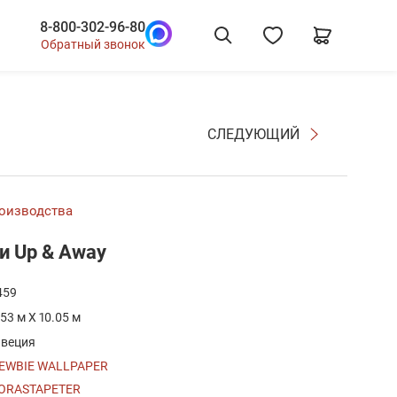
8-800-302-96-80
Обратный звонок
СЛЕДУЮЩИЙ
роизводства
и Up & Away
459
.53 м X 10.05 м
веция
EWBIE WALLPAPER
ORASTAPETER