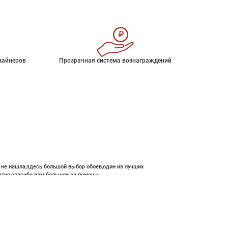
зайнеров
Прозрачная система вознаграждений
е не нашла,здесь большой выбор обоев,один из лучших
атно,спасибо вам большое за помощь.
В корзину
12 800 ₽