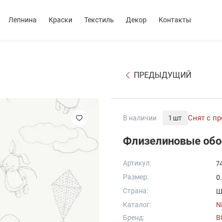
Лепнина
Краски
Текстиль
Декор
Контакты
ПРЕДЫДУЩИЙ
Снят с п
В наличии
1 шт
Флизелиновые обо
Артикул:
7
Размер:
0
Страна:
Ш
Каталог:
N
Бренд:
B