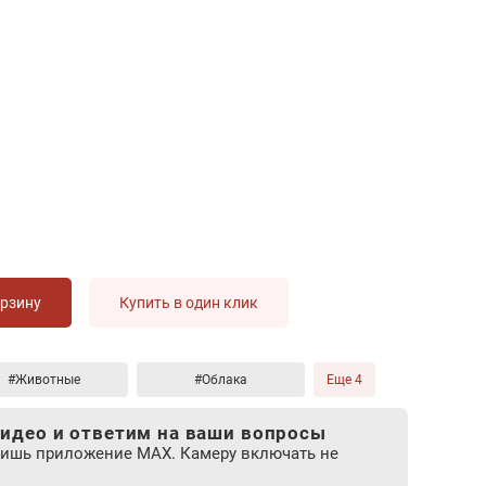
орзину
Купить в один клик
#Животные
#Облака
Еще 4
идео и ответим на ваши вопросы
лишь приложение MAX. Камеру включать не