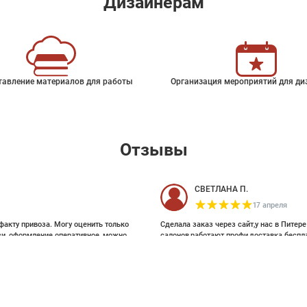
Дизайнерам
тавление материалов для работы
Организация мероприятий для ди
Отзывы
СВЕТЛАНА П.
17 апреля
факту привоза. Могу оценить только
Сделала заказ через сайт,у нас в Питер
зи, оформление оперативное, можно
салонов,работают профи,доставка беспл
ои выбирала на Pinterest, там же
и обоями, которые взялись за этот
24 %
9 800 ₽