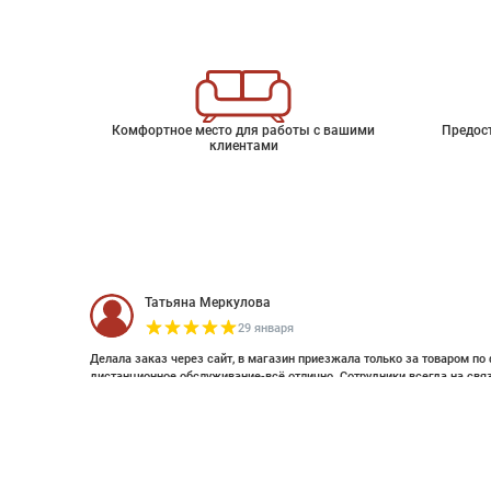
Комфортное место для работы с вашими
Предос
клиентами
Татьяна Меркулова
29 января
Делала заказ через сайт, в магазин приезжала только за товаром по 
дистанционное обслуживание-всё отлично. Сотрудники всегда на свя
оплатить дистанционно (выставляли счет по эл почте и WhatsApp). Об
Флизелиновые обои Up & Away
смотрела стилизацию. Это был единственный магазин с премиальным
заказ. Спасибо большое , закажу ещё 😊
Артикул
7459