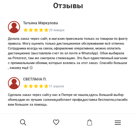
Отзывы
Татьяна Меркулова
29 января
Делала заказ через сайт, в магазин приезжала только за товаром по факту
привоза. Могу оценить только дистанционное обслуживание-всё отлично.
Сотрудники всегда на связи, оформление оперативное, можно оплатить
дистанционно (выставляли счет по эл почте и WhatsApp). Обои выбирала
на Pinterest, там же смотрела стилизацию. Это был единственный магазин
с премиальными обоями, которые взялись за этот заказ. Спасибо большое
, закажу ещё 😊
СВЕТЛАНА П.
17 апреля
Сделала заказ через сайт,у нас в Питере не нашла,здесь большой выбор
обоев,один из лучших салонов,работают профи,доставка бесплатно,спасибо
вам большое за помощь.
Елизавета Петрова
23 июня 2025
Уже двадцать лет знакома с этой кампанией и использую их обои и краски