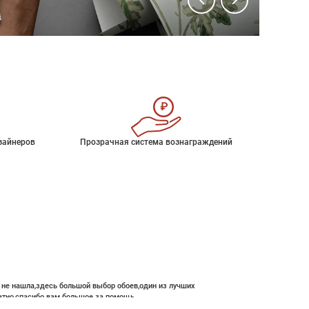
зайнеров
Прозрачная система вознаграждений
е не нашла,здесь большой выбор обоев,один из лучших
атно,спасибо вам большое за помощь.