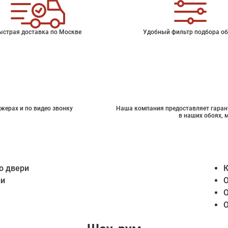
ыстрая доставка по Москве
Удобный фильтр подбора об
жерах и по видео звонку
Наша компания предоставляет гарант
в наших обоях, 
о двери
К
ии
О
О
О