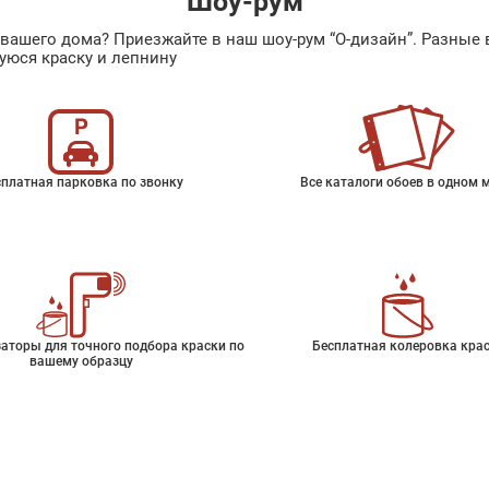
Шоу-рум
ах вашего дома? Приезжайте в наш шоу-рум “О-дизайн”. Разн
уюся краску и лепнину
платная парковка по звонку
Все каталоги обоев в одном 
аторы для точного подбора краски по
Бесплатная колеровка кра
вашему образцу