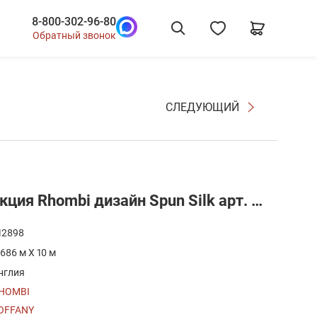
8-800-302-96-80
Обратный звонок
СЛЕДУЮЩИЙ
Обои Zoffany коллекция Rhombi дизайн Spun Silk арт. 312898
12898
.686 м X 10 м
нглия
HOMBI
OFFANY