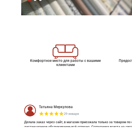
Комфортное место для работы с вашими
Предос
клиентами
Татьяна Меркулова
29 января
Делала заказ через сайт, в магазин приезжала только за товаром по 
дистанционное обслуживание-всё отлично. Сотрудники всегда на свя
оплатить дистанционно (выставляли счет по эл почте и WhatsApp). Об