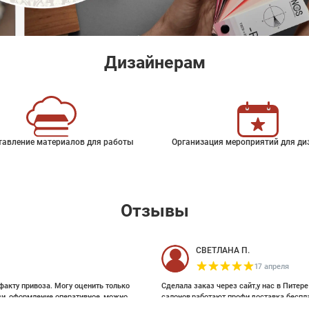
Дизайнерам
тавление материалов для работы
Организация мероприятий для ди
Отзывы
СВЕТЛАНА П.
17 апреля
факту привоза. Могу оценить только
Сделала заказ через сайт,у нас в Питер
зи, оформление оперативное, можно
салонов,работают профи,доставка беспл
ои выбирала на Pinterest, там же