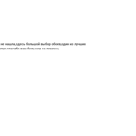
е не нашла,здесь большой выбор обоев,один из лучших
атно,спасибо вам большое за помощь.
 668 ₽
В корзину
ние и высокий профессионализм с богатым ассортиментом 👍