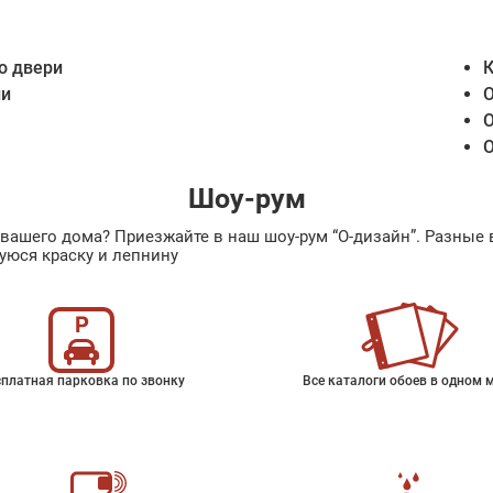
о двери
К
ии
О
О
О
Шоу-рум
ах вашего дома? Приезжайте в наш шоу-рум “О-дизайн”. Разн
уюся краску и лепнину
платная парковка по звонку
Все каталоги обоев в одном 