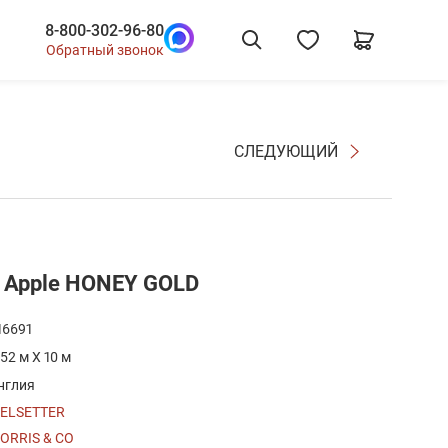
8-800-302-96-80
Обратный звонок
СЛЕДУЮЩИЙ
н Apple HONEY GOLD
16691
.52 м X 10 м
нглия
ELSETTER
ORRIS & CO