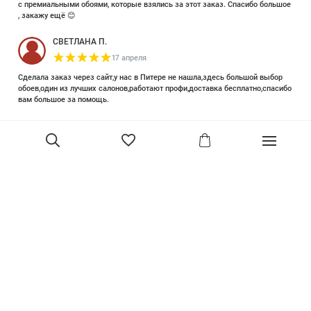
с премиальными обоями, которые взялись за этот заказ. Спасибо большое
, закажу ещё 😊
СВЕТЛАНА П.
17 апреля
Сделала заказ через сайт,у нас в Питере не нашла,здесь большой выбор
обоев,один из лучших салонов,работают профи,доставка бесплатно,спасибо
вам большое за помощь.
Елизавета Петрова
23 июня 2025
Уже двадцать лет знакома с этой кампанией и использую их обои и краски
в разных своих проектах. Всегда готовы подсказать, проконсультировать,
помочь с выбором! Пользуюсь случаем и хочу сказать вам спасибо, что
В корзину
сохраняете возможность прийти в «ламповый» )магазинчик в центре, и
получить вашу экспертную поддержку! Для меня очень важно встречать
настоящих профессионалов!
артур малышев
30 марта
Прекрасный салон, вежливое обслуживание и высокий профессионализм с
богатым ассортиментом 👍