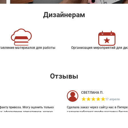
Дизайнерам
тавление материалов для работы
Организация мероприятий для ди
Отзывы
СВЕТЛАНА П.
17 апреля
факту привоза. Могу оценить только
Сделала заказ через сайт,у нас в Питер
зи, оформление оперативное, можно
салонов,работают профи,доставка беспл
ои выбирала на Pinterest, там же
и обоями, которые взялись за этот
22