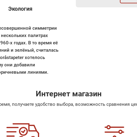
Экология
несовершенной симметрии
 нескольких палитрах
960-х годах. В то время её
иний и зелёный, считалась
råstapeter хотелось
му они добавили
оричневыми линиями.
Интернет магазин
емя, получаете удобство выбора, возможность сравнения цен