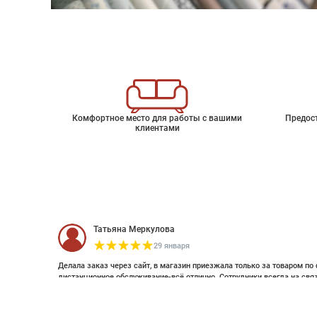
Комфортное место для работы с вашими
Предос
клиентами
Татьяна Меркулова
29 января
Делала заказ через сайт, в магазин приезжала только за товаром по 
дистанционное обслуживание-всё отлично. Сотрудники всегда на свя
оплатить дистанционно (выставляли счет по эл почте и WhatsApp). Об
Флизелиновое панно KORGPIL
смотрела стилизацию. Это был единственный магазин с премиальным
заказ. Спасибо большое , закажу ещё 😊