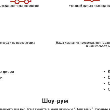
ыстрая доставка по Москве
Удобный фильтр подбора об
жерах и по видео звонку
Наша компания предоставляет гарант
в наших обоях, 
о двери
К
ии
О
О
О
Шоу-рум
ах вашего дома? Приезжайте в наш шоу-рум “О-дизайн”. Разн