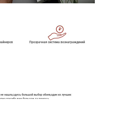
зайнеров
Прозрачная система вознаграждений
е не нашла,здесь большой выбор обоев,один из лучших
атно,спасибо вам большое за помощь.
 000 ₽
В корзину