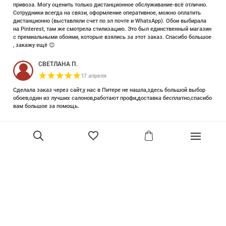
привоза. Могу оценить только дистанционное обслуживание-всё отлично.
Сотрудники всегда на связи, оформление оперативное, можно оплатить
дистанционно (выставляли счет по эл почте и WhatsApp). Обои выбирала
на Pinterest, там же смотрела стилизацию. Это был единственный магазин
с премиальными обоями, которые взялись за этот заказ. Спасибо большое
, закажу ещё 😊
СВЕТЛАНА П.
17 апреля
Сделала заказ через сайт,у нас в Питере не нашла,здесь большой выбор
обоев,один из лучших салонов,работают профи,доставка бесплатно,спасибо
вам большое за помощь.
Елизавета Петрова
23 июня 2025
Уже двадцать лет знакома с этой кампанией и использую их обои и краски
в разных своих проектах. Всегда готовы подсказать, проконсультировать,
помочь с выбором! Пользуюсь случаем и хочу сказать вам спасибо, что
В корзину
сохраняете возможность прийти в «ламповый» )магазинчик в центре, и
получить вашу экспертную поддержку! Для меня очень важно встречать
настоящих профессионалов!
артур малышев
30 марта