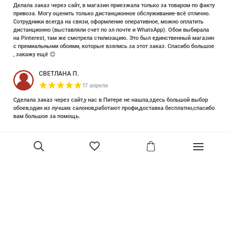
Делала заказ через сайт, в магазин приезжала только за товаром по факту
привоза. Могу оценить только дистанционное обслуживание-всё отлично.
Сотрудники всегда на связи, оформление оперативное, можно оплатить
дистанционно (выставляли счет по эл почте и WhatsApp). Обои выбирала
на Pinterest, там же смотрела стилизацию. Это был единственный магазин
с премиальными обоями, которые взялись за этот заказ. Спасибо большое
, закажу ещё 😊
СВЕТЛАНА П.
17 апреля
Сделала заказ через сайт,у нас в Питере не нашла,здесь большой выбор
обоев,один из лучших салонов,работают профи,доставка бесплатно,спасибо
вам большое за помощь.
Елизавета Петрова
23 июня 2025
Уже двадцать лет знакома с этой кампанией и использую их обои и краски
в разных своих проектах. Всегда готовы подсказать, проконсультировать,
помочь с выбором! Пользуюсь случаем и хочу сказать вам спасибо, что
В корзину
сохраняете возможность прийти в «ламповый» )магазинчик в центре, и
получить вашу экспертную поддержку! Для меня очень важно встречать
настоящих профессионалов!
артур малышев