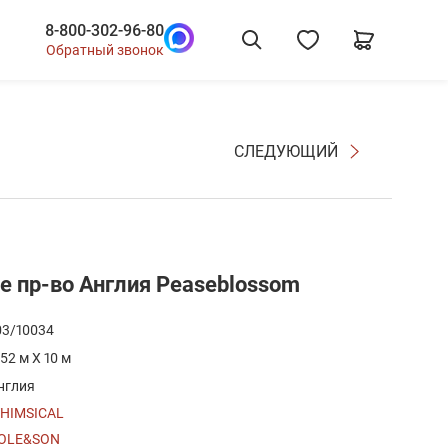
8-800-302-96-80
Обратный звонок
СЛЕДУЮЩИЙ
 пр-во Англия Peaseblossom
03/10034
.52 м X 10 м
нглия
HIMSICAL
OLE&SON