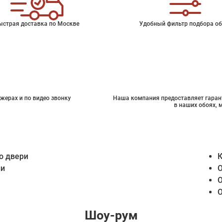
ыстрая доставка по Москве
Удобный фильтр подбора об
жерах и по видео звонку
Наша компания предоставляет гарант
в наших обоях, 
о двери
К
ии
О
О
О
Шоу-рум