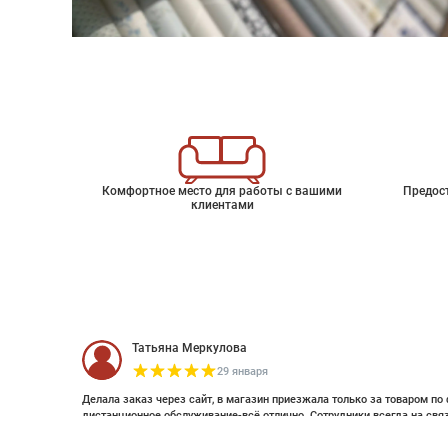
Комфортное место для работы с вашими
Предос
клиентами
Татьяна Меркулова
29 января
Делала заказ через сайт, в магазин приезжала только за товаром по 
дистанционное обслуживание-всё отлично. Сотрудники всегда на свя
оплатить дистанционно (выставляли счет по эл почте и WhatsApp). Об
Обои флизелиновые пр-во Англия Peas
смотрела стилизацию. Это был единственный магазин с премиальным