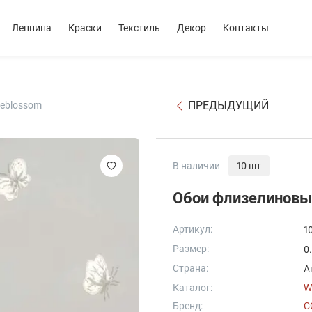
Лепнина
Краски
Текстиль
Декор
Контакты
ПРЕДЫДУЩИЙ
seblossom
В наличии
10 шт
Обои флизелиновые
Артикул:
1
Размер:
0
Страна:
А
Каталог:
W
Бренд:
C