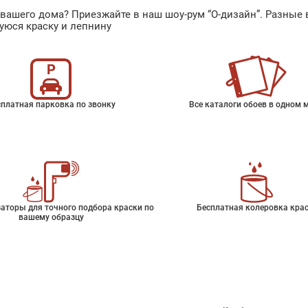
ах вашего дома? Приезжайте в наш шоу-рум “О-дизайн”. Разн
уюся краску и лепнину
платная парковка по звонку
Все каталоги обоев в одном 
аторы для точного подбора краски по
Бесплатная колеровка кра
вашему образцу