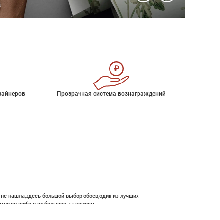
зайнеров
Прозрачная система вознаграждений
е не нашла,здесь большой выбор обоев,один из лучших
атно,спасибо вам большое за помощь.