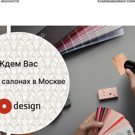
 вкусности
Комбинируемое осве