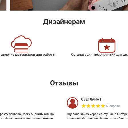
Дизайнерам
тавление материалов для работы
Организация мероприятий для ди
Отзывы
СВЕТЛАНА П.
17 апреля
факту привоза. Могу оценить только
Сделала заказ через сайт,у нас в Питер
зи, оформление оперативное, можно
салонов,работают профи,доставка беспл
ои выбирала на Pinterest, там же
eblossom
и обоями, которые взялись за этот