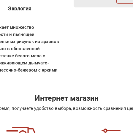
Экология
рхает множество
ости и пьянящей
тельных рисунок из архивов
ьно в обновленной
ттенке белого мела с
ораживающем дымчато-
песочно-бежевом с яркими
Интернет магазин
емя, получаете удобство выбора, возможность сравнения цен