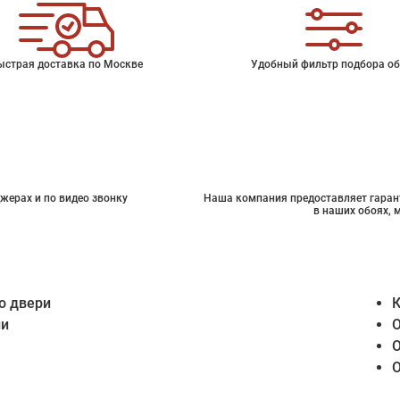
ыстрая доставка по Москве
Удобный фильтр подбора об
жерах и по видео звонку
Наша компания предоставляет гарант
в наших обоях, 
о двери
К
ии
О
О
О