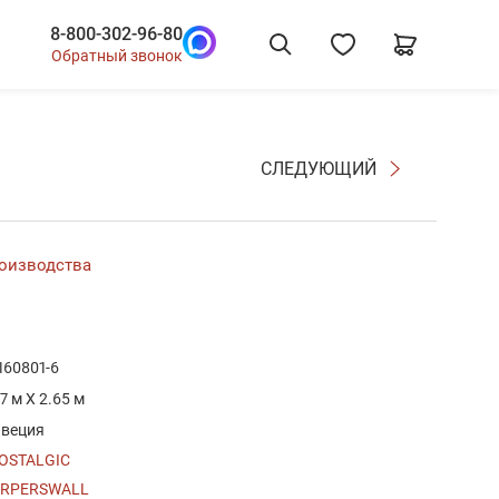
8-800-302-96-80
Обратный звонок
СЛЕДУЮЩИЙ
роизводства
160801-6
.7 м X 2.65 м
веция
OSTALGIC
RPERSWALL