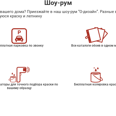
Шоу-рум
ах вашего дома? Приезжайте в наш шоу-рум “О-дизайн”. Разн
уюся краску и лепнину
платная парковка по звонку
Все каталоги обоев в одном 
аторы для точного подбора краски по
Бесплатная колеровка кра
вашему образцу