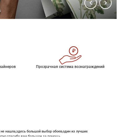
зайнеров
Прозрачная система вознаграждений
е не нашла,здесь большой выбор обоев,один из лучших
атно,спасибо вам большое за помощь.