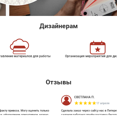
Дизайнерам
тавление материалов для работы
Организация мероприятий для ди
Отзывы
СВЕТЛАНА П.
17 апреля
факту привоза. Могу оценить только
Сделала заказ через сайт,у нас в Питер
зи, оформление оперативное, можно
салонов,работают профи,доставка беспл