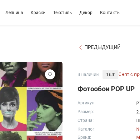
Лепнина
Краски
Текстиль
Декор
Контакты
ПРЕДЫДУЩИЙ
Снят с п
В наличии
1 шт
Фотообои POP UP
Артикул:
P
Размер:
2
Страна:
Ш
Каталог:
N
Бренд:
M