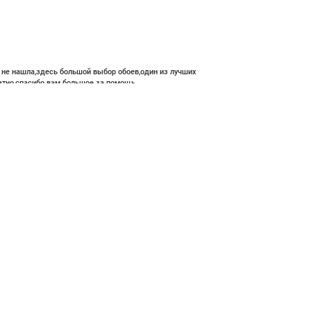
е не нашла,здесь большой выбор обоев,один из лучших
атно,спасибо вам большое за помощь.
 400 ₽
В корзину
ние и высокий профессионализм с богатым ассортиментом 👍