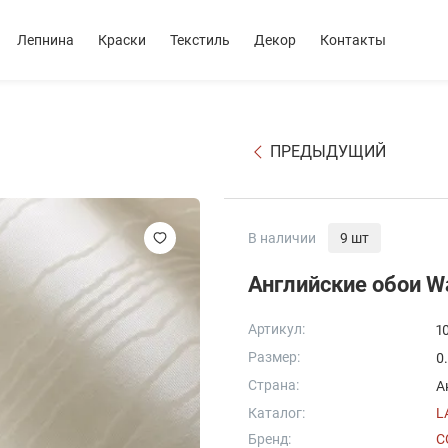
Лепнина
Краски
Текстиль
Декор
Контакты
ПРЕДЫДУЩИЙ
В наличии
9 шт
Английские обои Wa
Артикул:
1
Размер:
0
Страна:
А
Каталог:
L
Бренд:
C