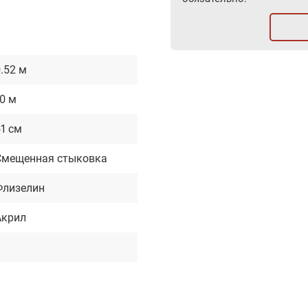
.52 м
0 м
1 см
Cмещенная стыковка
Флизелин
Акрил