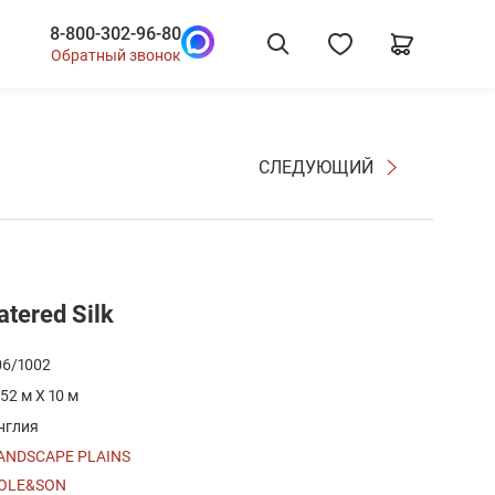
8-800-302-96-80
Обратный звонок
СЛЕДУЮЩИЙ
tered Silk
06/1002
.52 м X 10 м
нглия
ANDSCAPE PLAINS
OLE&SON