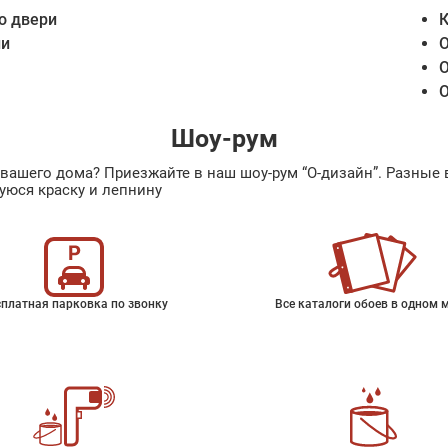
о двери
К
ии
О
О
О
Шоу-рум
ах вашего дома? Приезжайте в наш шоу-рум “О-дизайн”. Разн
уюся краску и лепнину
платная парковка по звонку
Все каталоги обоев в одном 