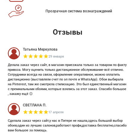
Прозрачная система вознаграждений
Отзывы
Татьяна Меркулова
29 января
Делала заказ через сайт, в магазин приезжала только за товаром по факту
привоза. Могу оценить только дистанционное обслуживание-всё отлично.
Сотрудники всегда на связи, оформление оперативное, можно оплатить
дистанционно (выставляли счет по эл почте и WhatsApp). Обои выбирала
на Pinterest, там же смотрела стилизацию. Это был единственный магазин
с премиальными обоями, которые взялись за этот заказ. Спасибо большое
, закажу ещё 😊
СВЕТЛАНА П.
17 апреля
Сделала заказ через сайт,у нас в Питере не нашла,здесь большой выбор
обоев,один из лучших салонов,работают профи,доставка бесплатно,спасибо
вам большое за помощь.