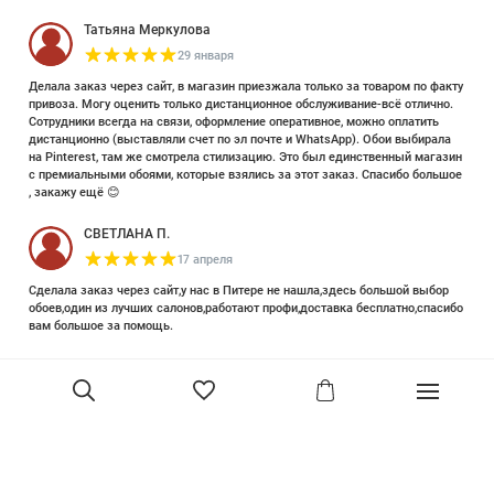
Татьяна Меркулова
29 января
Делала заказ через сайт, в магазин приезжала только за товаром по факту
привоза. Могу оценить только дистанционное обслуживание-всё отлично.
Сотрудники всегда на связи, оформление оперативное, можно оплатить
дистанционно (выставляли счет по эл почте и WhatsApp). Обои выбирала
на Pinterest, там же смотрела стилизацию. Это был единственный магазин
с премиальными обоями, которые взялись за этот заказ. Спасибо большое
, закажу ещё 😊
СВЕТЛАНА П.
17 апреля
Сделала заказ через сайт,у нас в Питере не нашла,здесь большой выбор
обоев,один из лучших салонов,работают профи,доставка бесплатно,спасибо
вам большое за помощь.
Елизавета Петрова
23 июня 2025
Уже двадцать лет знакома с этой кампанией и использую их обои и краски
в разных своих проектах. Всегда готовы подсказать, проконсультировать,
помочь с выбором! Пользуюсь случаем и хочу сказать вам спасибо, что
В корзину
сохраняете возможность прийти в «ламповый» )магазинчик в центре, и