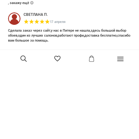
, закажу ещё 😊
СВЕТЛАНА П.
17 апреля
Сделала заказ через сайт,у нас в Питере не нашла,здесь большой выбор
обоев,один из лучших салонов,работают профи,доставка бесплатно,спасибо
вам большое за помощь.
Елизавета Петрова
23 июня 2025
Уже двадцать лет знакома с этой кампанией и использую их обои и краски
в разных своих проектах. Всегда готовы подсказать, проконсультировать,
помочь с выбором! Пользуюсь случаем и хочу сказать вам спасибо, что
В корзину
сохраняете возможность прийти в «ламповый» )магазинчик в центре, и
получить вашу экспертную поддержку! Для меня очень важно встречать
настоящих профессионалов!
артур малышев
30 марта
Прекрасный салон, вежливое обслуживание и высокий профессионализм с
богатым ассортиментом 👍
Ольга Симонова