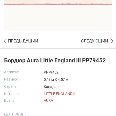
ПРЕДЫДУЩИЙ
СЛЕДУЮЩИЙ
Бордюр Aura Little England III PP79452
Артикул:
PP79452
Размер:
0.13 м X 4.57 м
Страна:
Канада
Каталог:
LITTLE ENGLAND III
Бренд:
AURA
ЦЕНА ЗА ШТ.