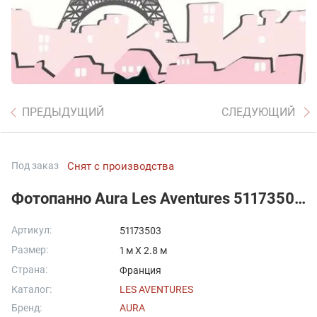
ПРЕДЫДУЩИЙ
СЛЕДУЮЩИЙ
Под заказ
Снят с производства
Фотопанно Aura Les Aventures 51173503 T61
Артикул:
51173503
Размер:
1 м X 2.8 м
Страна:
Франция
Каталог:
LES AVENTURES
Бренд:
AURA