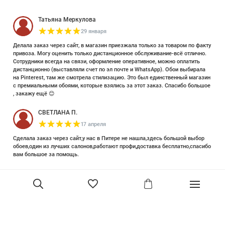
Татьяна Меркулова
29 января
Делала заказ через сайт, в магазин приезжала только за товаром по факту
привоза. Могу оценить только дистанционное обслуживание-всё отлично.
Сотрудники всегда на связи, оформление оперативное, можно оплатить
дистанционно (выставляли счет по эл почте и WhatsApp). Обои выбирала
на Pinterest, там же смотрела стилизацию. Это был единственный магазин
с премиальными обоями, которые взялись за этот заказ. Спасибо большое
, закажу ещё 😊
СВЕТЛАНА П.
17 апреля
Сделала заказ через сайт,у нас в Питере не нашла,здесь большой выбор
обоев,один из лучших салонов,работают профи,доставка бесплатно,спасибо
вам большое за помощь.
Елизавета Петрова
23 июня 2025
Уже двадцать лет знакома с этой кампанией и использую их обои и краски
в разных своих проектах. Всегда готовы подсказать, проконсультировать,
помочь с выбором! Пользуюсь случаем и хочу сказать вам спасибо, что
В корзину
сохраняете возможность прийти в «ламповый» )магазинчик в центре, и