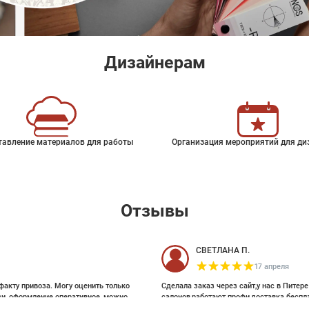
Дизайнерам
тавление материалов для работы
Организация мероприятий для ди
Отзывы
СВЕТЛАНА П.
17 апреля
факту привоза. Могу оценить только
Сделала заказ через сайт,у нас в Питер
зи, оформление оперативное, можно
салонов,работают профи,доставка беспл
ои выбирала на Pinterest, там же