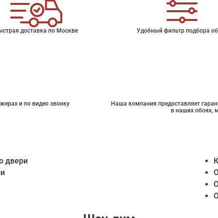
ыстрая доставка по Москве
Удобный фильтр подбора об
жерах и по видео звонку
Наша компания предоставляет гарант
в наших обоях, 
о двери
К
ии
О
О
О