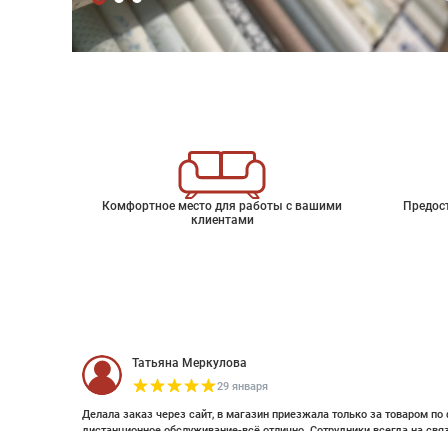
Комфортное место для работы с вашими
Предос
клиентами
Татьяна Меркулова
29 января
Делала заказ через сайт, в магазин приезжала только за товаром по 
дистанционное обслуживание-всё отлично. Сотрудники всегда на свя
оплатить дистанционно (выставляли счет по эл почте и WhatsApp). Об