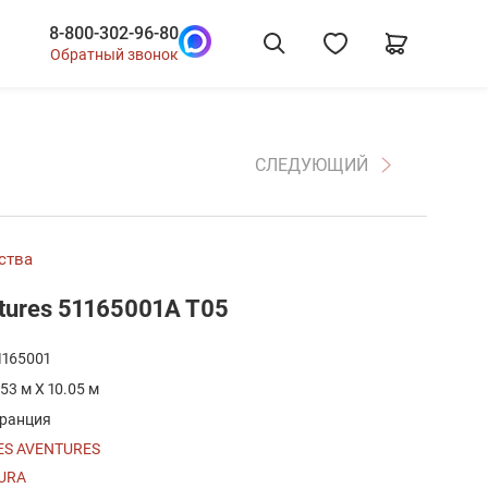
8-800-302-96-80
Обратный звонок
СЛЕДУЮЩИЙ
ства
tures 51165001A T05
1165001
.53 м X 10.05 м
ранция
ES AVENTURES
URA