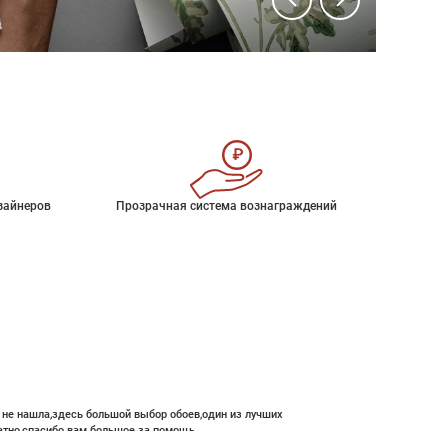
зайнеров
Прозрачная система вознаграждений
е не нашла,здесь большой выбор обоев,один из лучших
атно,спасибо вам большое за помощь.