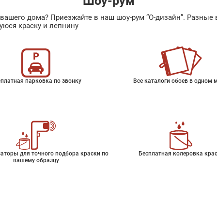
Шоу-рум
ах вашего дома? Приезжайте в наш шоу-рум “О-дизайн”. Разн
уюся краску и лепнину
платная парковка по звонку
Все каталоги обоев в одном 
аторы для точного подбора краски по
Бесплатная колеровка кра
вашему образцу