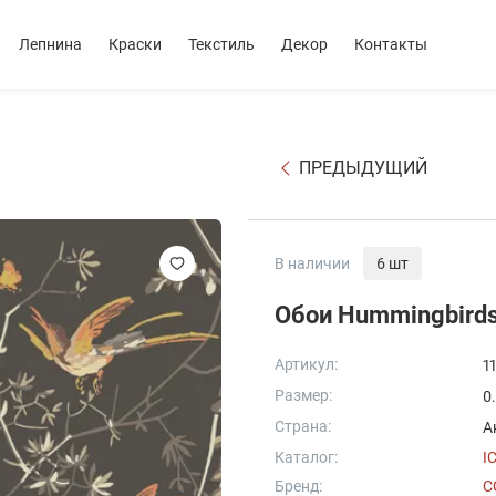
Лепнина
Краски
Текстиль
Декор
Контакты
ПРЕДЫДУЩИЙ
В наличии
6 шт
Обои Hummingbird
Артикул:
1
Размер:
0
Страна:
А
Каталог:
I
Бренд:
C