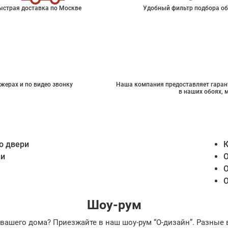
ыстрая доставка по Москве
Удобный фильтр подбора об
жерах и по видео звонку
Наша компания предоставляет гарант
в наших обоях, 
о двери
К
ии
О
О
О
Шоу-рум
ах вашего дома? Приезжайте в наш шоу-рум “О-дизайн”. Разн