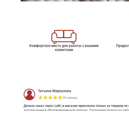
Комфортное место для работы с вашими
Предос
клиентами
Татьяна Меркулова
29 января
Делала заказ через сайт, в магазин приезжала только за товаром по 
дистанционное обслуживание-всё отлично. Сотрудники всегда на свя
оплатить дистанционно (выставляли счет по эл почте и WhatsApp). Об
Обои Hummingbirds
смотрела стилизацию. Это был единственный магазин с премиальным
заказ. Спасибо большое , закажу ещё 😊
Артикул
112/4017