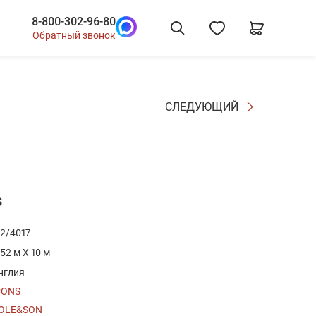
8-800-302-96-80
Обратный звонок
СЛЕДУЮЩИЙ
s
12/4017
.52 м X 10 м
нглия
CONS
OLE&SON