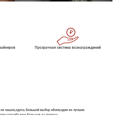
зайнеров
Прозрачная система вознаграждений
е не нашла,здесь большой выбор обоев,один из лучших
атно,спасибо вам большое за помощь.
 800 ₽
В корзину