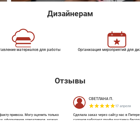
Дизайнерам
тавление материалов для работы
Организация мероприятий для ди
Отзывы
СВЕТЛАНА П.
17 апреля
факту привоза. Могу оценить только
Сделала заказ через сайт,у нас в Питер
зи, оформление оперативное, можно
салонов,работают профи,доставка беспл
ои выбирала на Pinterest, там же
и обоями, которые взялись за этот
38