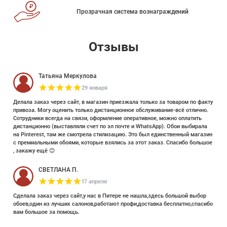
Прозрачная система вознаграждений
Отзывы
Татьяна Меркулова
29 января
Делала заказ через сайт, в магазин приезжала только за товаром по факту
привоза. Могу оценить только дистанционное обслуживание-всё отлично.
Сотрудники всегда на связи, оформление оперативное, можно оплатить
дистанционно (выставляли счет по эл почте и WhatsApp). Обои выбирала
на Pinterest, там же смотрела стилизацию. Это был единственный магазин
с премиальными обоями, которые взялись за этот заказ. Спасибо большое
, закажу ещё 😊
СВЕТЛАНА П.
17 апреля
Сделала заказ через сайт,у нас в Питере не нашла,здесь большой выбор
обоев,один из лучших салонов,работают профи,доставка бесплатно,спасибо
вам большое за помощь.