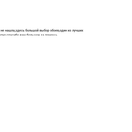
е не нашла,здесь большой выбор обоев,один из лучших
атно,спасибо вам большое за помощь.
В корзину
12 400 ₽
ние и высокий профессионализм с богатым ассортиментом 👍