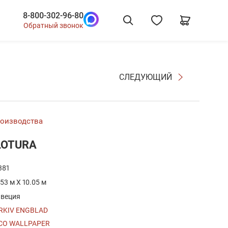
8-800-302-96-80
Обратный звонок
СЛЕДУЮЩИЙ
роизводства
 LOTURA
381
.53 м X 10.05 м
веция
RKIV ENGBLAD
CO WALLPAPER