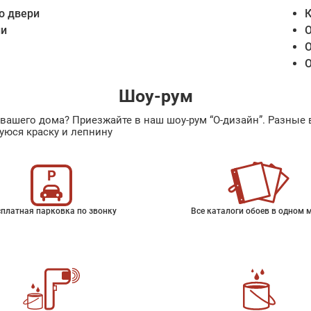
о двери
К
ии
О
О
О
Шоу-рум
ах вашего дома? Приезжайте в наш шоу-рум “О-дизайн”. Разн
уюся краску и лепнину
платная парковка по звонку
Все каталоги обоев в одном 