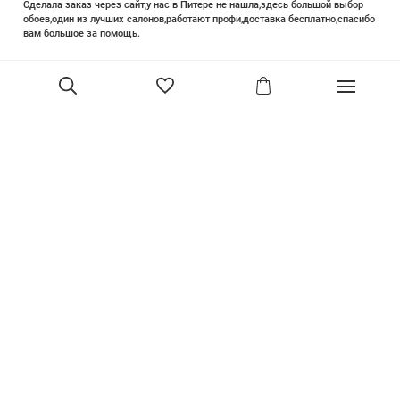
Сделала заказ через сайт,у нас в Питере не нашла,здесь большой выбор
обоев,один из лучших салонов,работают профи,доставка бесплатно,спасибо
вам большое за помощь.
Елизавета Петрова
23 июня 2025
Уже двадцать лет знакома с этой кампанией и использую их обои и краски
в разных своих проектах. Всегда готовы подсказать, проконсультировать,
помочь с выбором! Пользуюсь случаем и хочу сказать вам спасибо, что
В корзину
сохраняете возможность прийти в «ламповый» )магазинчик в центре, и
получить вашу экспертную поддержку! Для меня очень важно встречать
настоящих профессионалов!
артур малышев
30 марта
Прекрасный салон, вежливое обслуживание и высокий профессионализм с
богатым ассортиментом 👍
Ольга Симонова
2 декабря 2022
Покупала обои. Выбирала долго, спасибо за терпение продавцу. Все
образцы обоев собраны в красивый каталог. Помимо обоев есть текстиль,
плинтуса. Атмосфера - уютная, продавец-просто душка. Все посчитал,