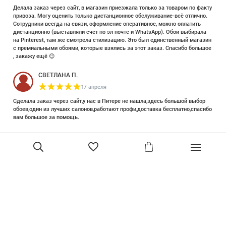
Делала заказ через сайт, в магазин приезжала только за товаром по факту
привоза. Могу оценить только дистанционное обслуживание-всё отлично.
Сотрудники всегда на связи, оформление оперативное, можно оплатить
дистанционно (выставляли счет по эл почте и WhatsApp). Обои выбирала
на Pinterest, там же смотрела стилизацию. Это был единственный магазин
с премиальными обоями, которые взялись за этот заказ. Спасибо большое
, закажу ещё 😊
СВЕТЛАНА П.
17 апреля
Сделала заказ через сайт,у нас в Питере не нашла,здесь большой выбор
обоев,один из лучших салонов,работают профи,доставка бесплатно,спасибо
вам большое за помощь.
Елизавета Петрова
23 июня 2025
Уже двадцать лет знакома с этой кампанией и использую их обои и краски
в разных своих проектах. Всегда готовы подсказать, проконсультировать,
помочь с выбором! Пользуюсь случаем и хочу сказать вам спасибо, что
В корзину
сохраняете возможность прийти в «ламповый» )магазинчик в центре, и
получить вашу экспертную поддержку! Для меня очень важно встречать
настоящих профессионалов!
артур малышев