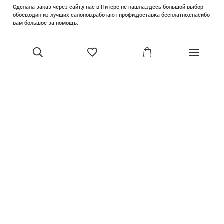
Сделала заказ через сайт,у нас в Питере не нашла,здесь большой выбор
обоев,один из лучших салонов,работают профи,доставка бесплатно,спасибо
вам большое за помощь.
Елизавета Петрова
23 июня 2025
Уже двадцать лет знакома с этой кампанией и использую их обои и краски
в разных своих проектах. Всегда готовы подсказать, проконсультировать,
помочь с выбором! Пользуюсь случаем и хочу сказать вам спасибо, что
В корзину
сохраняете возможность прийти в «ламповый» )магазинчик в центре, и
получить вашу экспертную поддержку! Для меня очень важно встречать
настоящих профессионалов!
артур малышев
30 марта
Прекрасный салон, вежливое обслуживание и высокий профессионализм с
богатым ассортиментом 👍
Ольга Симонова
2 декабря 2022
Покупала обои. Выбирала долго, спасибо за терпение продавцу. Все
образцы обоев собраны в красивый каталог. Помимо обоев есть текстиль,
плинтуса. Атмосфера - уютная, продавец-просто душка. Все посчитал,